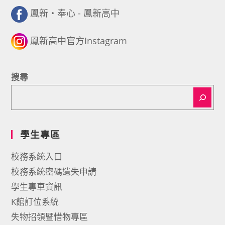
鳳新・奉心 - 鳳新高中
鳳新高中官方Instagram
搜尋
學生專區
校務系統入口
校務系統密碼遺失申請
學生專車資訊
K館訂位系統
失物招領暨惜物專區