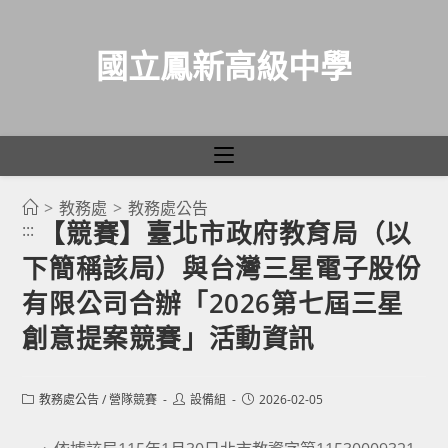
國立鳳新高級中學
>
教務處
>
教務處公告
跳
【競賽】臺北市政府教育局（以
:::
轉
下簡稱該局）與台灣三星電子股份
至
主
有限公司合辦「2026第七屆三星
要
創意提案競賽」活動資訊
內
容
Post
Post
Post
教務處公告
/
營隊競賽
設備組
2026-02-05
category:
author:
published: