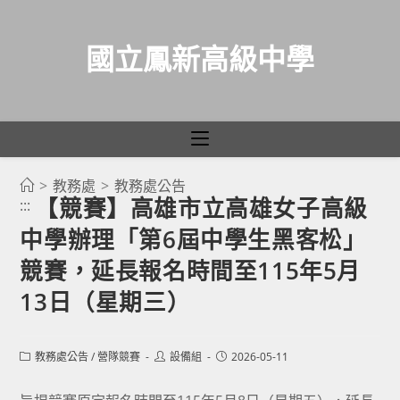
國立鳳新高級中學
>
教務處
>
教務處公告
跳
【競賽】高雄市立高雄女子高級
:::
轉
中學辦理「第6屆中學生黑客松」
至
主
競賽，延長報名時間至115年5月
要
13日（星期三）
內
容
Post
Post
Post
教務處公告
/
營隊競賽
設備組
2026-05-11
category:
author:
published: