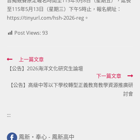
旨揭競賽原定報名時間至115年5月8日（星期五），延長
至115年5月13日（星期三）下午5時止，報名網址：
https://tinyurl.com/hsh-2026-reg。
Post Views:
93
Read
上一篇文章
【公告】2026海洋文化研究生論壇
more
下一篇文章
articles
【公告】高級中等以下學校轉型正義教育教學資源推廣研
討會
:::
鳳新・奉心 - 鳳新高中