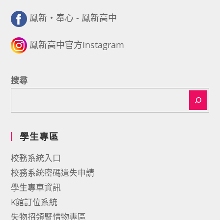
鳳新・奉心 - 鳳新高中
鳳新高中官方Instagram
搜尋
學生專區
校務系統入口
校務系統密碼遺失申請
學生專車資訊
K館訂位系統
失物招領暨惜物專區