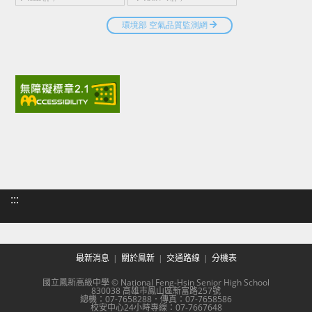
:::
最新消息
關於鳳新
交通路線
分機表
國立鳳新高級中學 © National Feng-Hsin Senior High School
830038 高雄市鳳山區新富路257號
總機：07-7658288．傳真：07-7658586
校安中心24小時專線：07-7667648