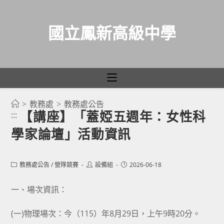
國立鳳新高級中學
>
教務處
>
教務處公告
跳
【講座】「蓋婭五週年：女性科
:::
轉
學家論壇」活動資訊
至
主
要
Post
Post
Post
教務處公告
/
營隊競賽
設備組
2026-06-18
category:
author:
published:
內
容
一、場次資訊：
(一)物理場次：今（115）年8月29日，上午9時20分。