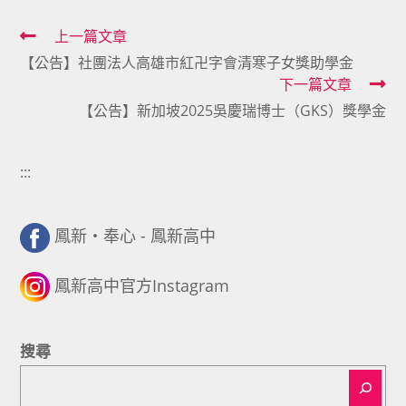
Read
上一篇文章
【公告】社團法人高雄市紅卍字會清寒子女獎助學金
more
下一篇文章
articles
【公告】新加坡2025吳慶瑞博士（GKS）獎學金
:::
鳳新・奉心 - 鳳新高中
鳳新高中官方Instagram
搜尋