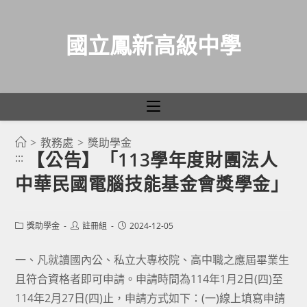
國立鳳新高級中學
>
教務處
>
獎助學金
跳
【公告】「113學年度財團法人
:::
轉
中華民國電腦技能基金會獎學金」
至
主
要
Post
Post
Post
獎助學金
註冊組
2024-12-05
category:
author:
published:
內
容
一、凡就讀國內公、私立大專校院、高中職之應屆畢業生
且符合資格者即可申請。申請時間為114年1月2日(四)至
114年2月27日(四)止，申請方式如下：(一)線上填寫申請