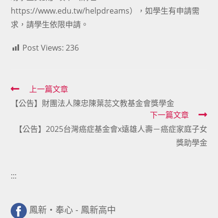
https://www.edu.tw/helpdreams），如學生有申請需
求，請學生依限申請。
Post Views:
236
Read
上一篇文章
【公告】財團法人陳忠陳葉蕊文教基金會獎學金
more
下一篇文章
articles
【公告】2025台灣癌症基金會x遠雄人壽－癌症家庭子女
獎助學金
:::
鳳新・奉心 - 鳳新高中