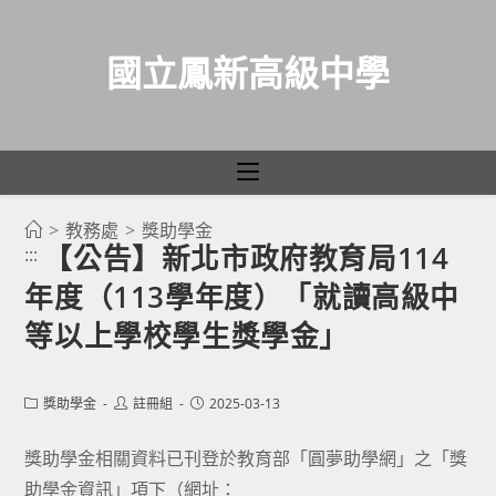
國立鳳新高級中學
>
教務處
>
獎助學金
跳
【公告】新北市政府教育局114
:::
轉
年度（113學年度）「就讀高級中
至
主
等以上學校學生獎學金」
要
內
Post
Post
Post
獎助學金
註冊組
2025-03-13
容
category:
author:
published:
獎助學金相關資料已刊登於教育部「圓夢助學網」之「獎
助學金資訊」項下（網址：