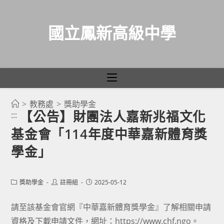
國立鳳新高級中學
>
教務處
>
獎助學金
跳
【公告】財團法人嘉新兆福文化
:::
轉
基金會「114年度中華嘉新體育獎
至
主
學金」
要
內
Post
Post
Post
獎助學金
註冊組
2025-05-12
容
category:
author:
published:
請至該基金會官網『中華嘉新體育獎學金』了解相關申請
資格及下載申請文件，網址：https://www.chf.ngo。