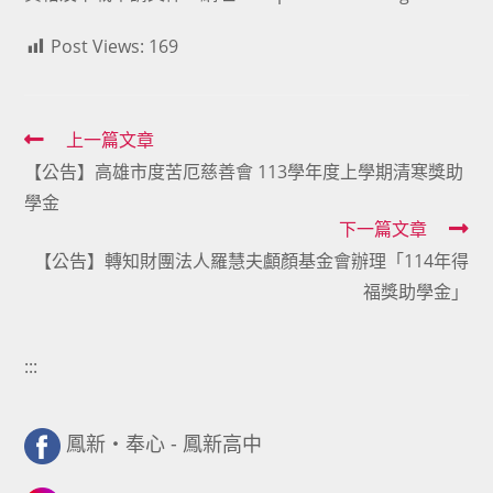
Post Views:
169
Read
上一篇文章
【公告】高雄市度苦厄慈善會 113學年度上學期清寒獎助
more
學金
articles
下一篇文章
【公告】轉知財團法人羅慧夫顱顏基金會辦理「114年得
福獎助學金」
:::
鳳新・奉心 - 鳳新高中