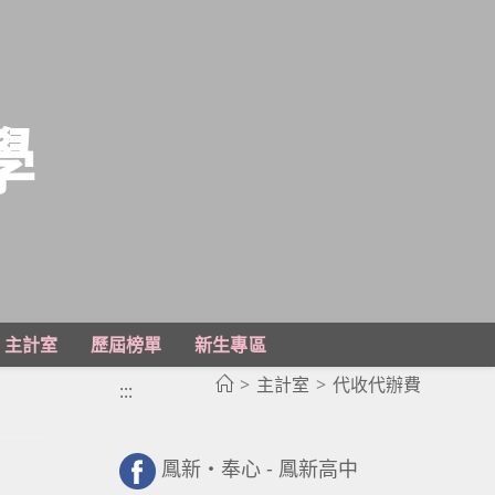
學
主計室
歷屆榜單
新生專區
>
主計室
>
代收代辦費
:::
鳳新・奉心 - 鳳新高中