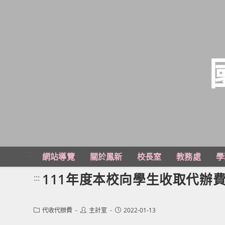
跳
轉
至
主
:::
網站導覽
關於鳳新
校長室
教務處
學
要
內
111年度本校向學生收取代辦
:::
容
Post
Post
Post
代收代辦費
主計室
2022-01-13
category:
author:
published: