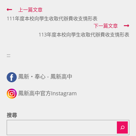
Read
上一篇文章
111年度本校向學生收取代辦費收支情形表
more
下一篇文章
articles
113年度本校向學生收取代辦費收支情形表
:::
鳳新・奉心 - 鳳新高中
鳳新高中官方Instagram
搜尋