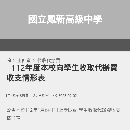
國立鳳新高級中學
>
主計室
>
代收代辦費
跳
112年度本校向學生收取代辦費
:::
轉
收支情形表
至
主
要
Post
Post
Post
代收代辦費
主計室
2023-02-02
category:
author:
published:
內
容
公告本校112年1月份(111上學期)向學生收取代辦費收支
情形表