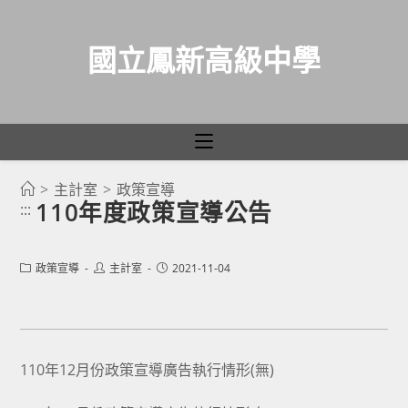
國立鳳新高級中學
>
主計室
>
政策宣導
跳
110年度政策宣導公告
:::
轉
至
主
Post
Post
Post
政策宣導
主計室
2021-11-04
category:
author:
published:
要
內
容
110年12月份政策宣導廣告執行情形(無)