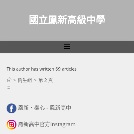
國立鳳新高級中學
作者:
衛生組
跳
This author has written 69 articles
轉
至
>
衛生組
>
第 2 頁
:::
主
要
內
鳳新・奉心 - 鳳新高中
容
鳳新高中官方Instagram