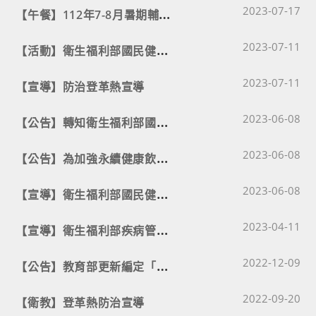
Post published
【
午餐】112年7-8月暑期輔導午餐菜單
2023-07-17
Post published
【
活動】衛生福利部國民健康署更新之112年「走路趣尋寶，全臺齊步走」全民健走線上競賽活動簡章1份，鼓勵大家踴躍參加。
2023-07-11
Post published
2023-07-11
【宣導】防治登革熱宣導
Post published
【
公告】轉知衛生福利部國民健康署修訂之老年期營養單張及手冊，請妥為運用。
2023-06-08
Post published
【
公告】為加強永續健康飲食宣導，衛生福利部國民健康署已發展多元素材並建置專區，請自行下載運用。
2023-06-08
Post published
【
宣導】衛生福利部國民健康署「戒菸專線之戒菸教育服務說明」及「學校單位轉介未滿20歲吸菸者至戒菸專線作業事項」
2023-06-08
Post published
【
宣導】衛生福利部疾病管制署(以下簡稱疾管署)因應國內本土猴痘(Mpox)疫情，製作猴痘防治相關宣導教材，可參考。
2023-04-11
Post published
【
公告】教育部更新編定「111年版適用學校之環保法規彙編手冊」
2022-12-09
Post published
2022-09-20
【衛教】登革熱防治宣導