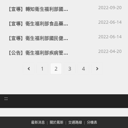
Post published
【
宣導】轉知衛生福利部國民健康署「國人膳食營養素參考攝取量」第八版之名詞說明(含歷史沿革)、蛋白質、脂質、鈉、鉀、鐵、鎂章節業於詳見國民健康署網頁公告。
2022-09-20
Post published
【
宣導】衛生福利部食品藥物管理署製作「防範諾羅病毒食品中毒很簡單！」影片連結。
2022-06-14
Post published
【
宣導】衛生福利部國民健康署為提升青少年性健康促進識能，製作相關影片、實務工作者手冊及學習單張等衛教素材，請協助推廣並多加利用
2022-06-14
Post published
【
公告】衛生福利部疾病管制署「登革熱/屈公病防治工作指引」修訂版
2022-04-20
1
2
3
4
Go to the previous page
Go to the ne
:::
最新消息
關於鳳新
交通路線
分機表