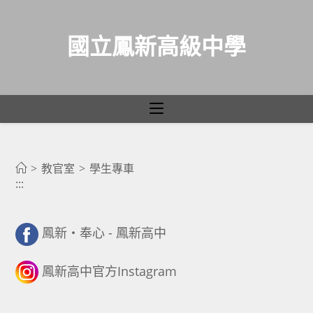
國立鳳新高級中學
學生專車
跳
轉
>
教官室
>
學生專車
:::
至
主
要
鳳新・奉心 - 鳳新高中
內
容
鳳新高中官方Instagram