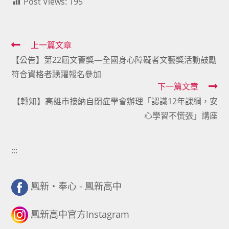
Post Views:
195
Read
上一篇文章
【公告】第22屆文薈獎—全國身心障礙者文藝獎活動鼓勵
more
符合資格者踴躍報名參加
articles
下一篇文章
【轉知】高雄市接納自閉症學會辦理「認識12年課綱，安
心學習不慌張」講座
:::
鳳新・奉心 - 鳳新高中
鳳新高中官方Instagram