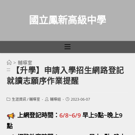
國立鳳新高級中學
>
輔導室
跳
【升學】申請入學招生網路登記
:::
轉
就讀志願序作業提醒
至
主
要
Post
Post
Post
生涯資訊
/
輔導室
輔導組
2023-06-07
category:
author:
published:
內
容
上網登記時間：
6/8~6/9
早上9點~晚上9
點