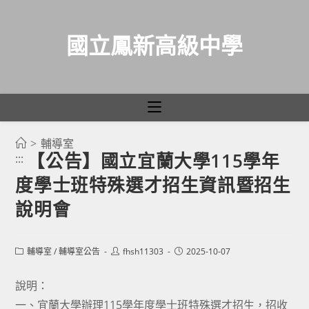
國立鳳新高級中學
>
輔導室
跳
【公告】國立宜蘭大學115學年
:::
轉
度學士班特殊選才招生資訊暨招生
至
主
說明會
要
內
Post
Post
Post
輔導室
/
輔導室公告
fhsh11303
2025-10-07
容
category:
author:
published:
說明：
一、宜蘭大學辦理115學年度學士班特殊選才招生，招收