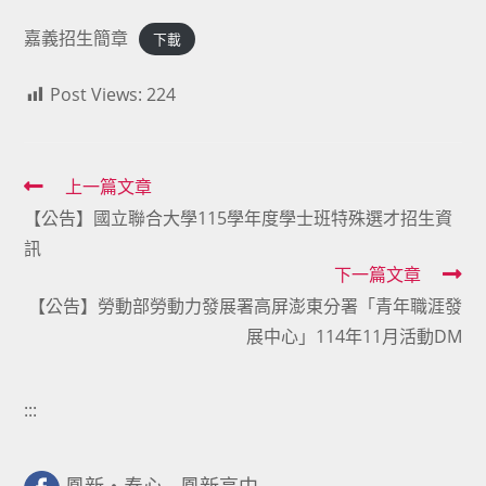
嘉義招生簡章
下載
Post Views:
224
Read
上一篇文章
【公告】國立聯合大學115學年度學士班特殊選才招生資
more
訊
articles
下一篇文章
【公告】勞動部勞動力發展署高屏澎東分署「青年職涯發
展中心」114年11月活動DM
:::