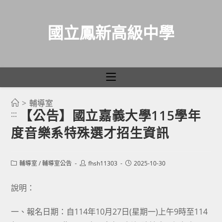
國立鳳新高級中學
>
輔導室
跳
【公告】國立嘉義大學115學年
:::
轉
度音樂系特殊選才招生資訊
至
主
要
Post
Post
Post
輔導室
/
輔導室公告
fhsh11303
2025-10-30
category:
author:
published:
內
容
說明：
一、報名日期：自114年10月27日(星期一)上午9時至114