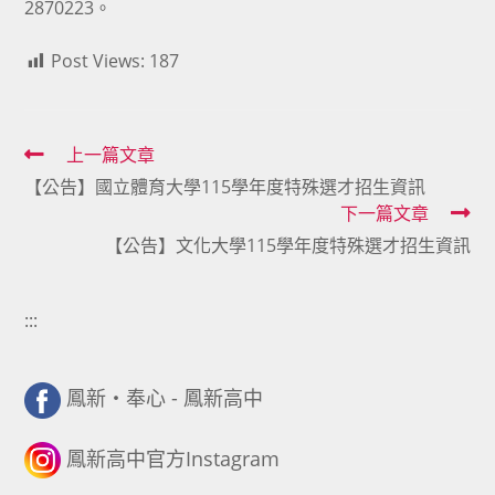
2870223。
Post Views:
187
Read
上一篇文章
【公告】國立體育大學115學年度特殊選才招生資訊
more
下一篇文章
articles
【公告】文化大學115學年度特殊選才招生資訊
:::
鳳新・奉心 - 鳳新高中
鳳新高中官方Instagram