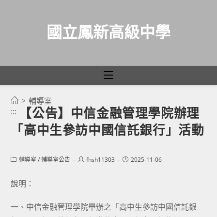
國立鳳新高級中學
>
輔導室
跳
【公告】中信金融管理學院辦理
:::
轉
「高中生參訪中國信託銀行」活動
至
主
要
Post
Post
Post
輔導室
/
輔導室公告
fhsh11303
2025-11-06
category:
author:
published:
內
容
說明：
一、中信金融管理學院舉辦之「高中生參訪中國信託銀