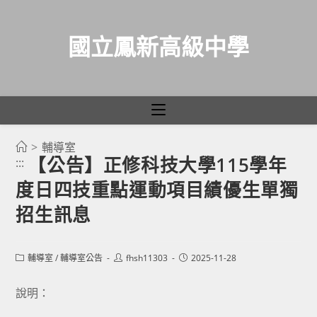
國立鳳新高級中學
>
輔導室
跳
【公告】正修科技大學115學年
:::
轉
度日四技重點運動項目績優生單獨
至
主
招生訊息
要
內
Post
Post
Post
輔導室
/
輔導室公告
fhsh11303
2025-11-28
容
category:
author:
published:
說明：