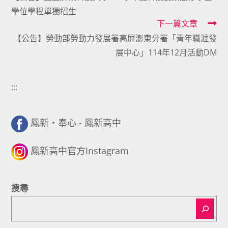
more
學位學程單獨招生
articles
下一篇文章
【公告】勞動部勞動力發展署高屏澎東分署「青年職涯發
展中心」114年12月活動DM
:::
鳳新・奉心 - 鳳新高中
鳳新高中官方Instagram
搜尋