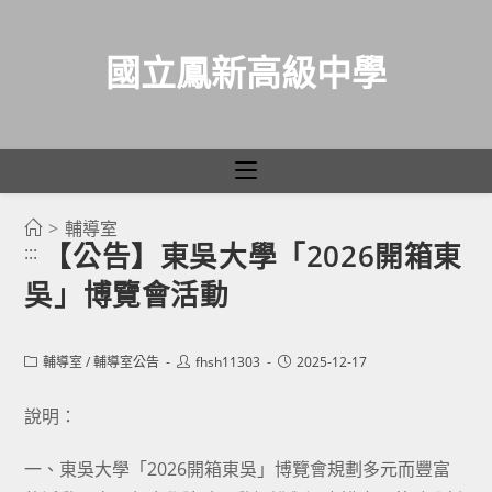
國立鳳新高級中學
>
輔導室
跳
【公告】東吳大學「2026開箱東
:::
轉
吳」博覽會活動
至
主
要
Post
Post
Post
輔導室
/
輔導室公告
fhsh11303
2025-12-17
category:
author:
published:
內
容
說明：
一、東吳大學「2026開箱東吳」博覽會規劃多元而豐富