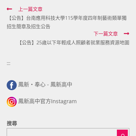
Read
上一篇文章
【公告】台南應用科技大學115學年度四年制藝術類單獨
more
招生簡章及招生公告
articles
下一篇文章
【公告】25歲以下年輕成人照顧者就業服務資源地圖
:::
鳳新・奉心 - 鳳新高中
鳳新高中官方Instagram
搜尋