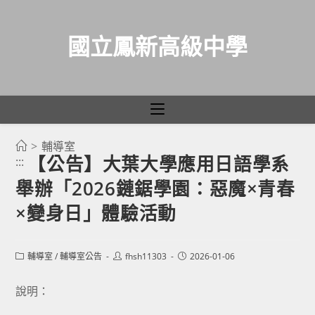
國立鳳新高級中學
>
輔導室
跳
【公告】大葉大學應用日語學系
:::
轉
舉辦「2026鏈鋸學園：惡魔×青春
至
主
×變身日」體驗活動
要
內
Post
Post
Post
輔導室
/
輔導室公告
fhsh11303
2026-01-06
容
category:
author:
published:
說明：