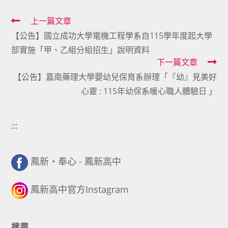
Read
上一篇文章
【公告】國立成功大學電機工程學系自115學年度起大學
more
部實施「甲、乙組分組招生」說明資料
articles
下一篇文章
【公告】嘉南藥理大學嬰幼兒保育系辦理「『幼』見美好
心靈 : 115年幼保系暖心職人體驗日 」
:::
鳳新・奉心 - 鳳新高中
鳳新高中官方Instagram
搜尋