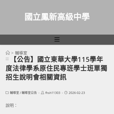
國立鳳新高級中學
>
輔導室
跳
【公告】國立東華大學115學年
:::
轉
度法律學系原住民專班學士班單獨
至
主
招生說明會相關資訊
要
內
Post
Post
Post
輔導室
/
輔導室公告
fhsh11303
2026-02-23
容
category:
author:
published:
說明：