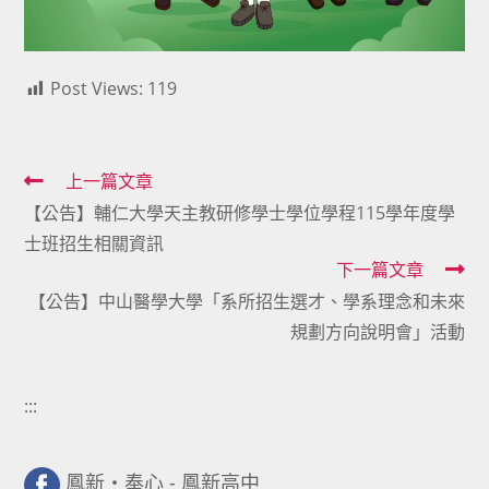
Post Views:
119
Read
上一篇文章
【公告】輔仁大學天主教研修學士學位學程115學年度學
more
士班招生相關資訊
articles
下一篇文章
【公告】中山醫學大學「系所招生選才、學系理念和未來
規劃方向說明會」活動
:::
鳳新・奉心 - 鳳新高中