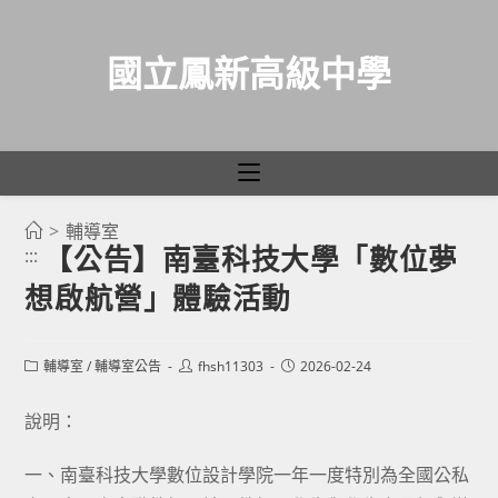
國立鳳新高級中學
>
輔導室
跳
【公告】南臺科技大學「數位夢
:::
轉
想啟航營」體驗活動
至
主
要
Post
Post
Post
輔導室
/
輔導室公告
fhsh11303
2026-02-24
category:
author:
published:
內
容
說明：
一、南臺科技大學數位設計學院一年一度特別為全國公私