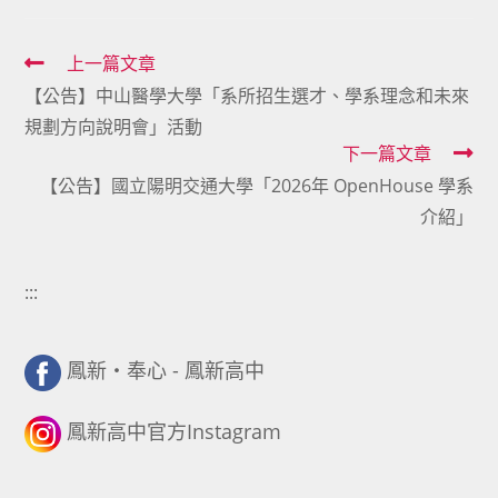
Read
上一篇文章
【公告】中山醫學大學「系所招生選才、學系理念和未來
more
規劃方向說明會」活動
articles
下一篇文章
【公告】國立陽明交通大學「2026年 OpenHouse 學系
介紹」
:::
鳳新・奉心 - 鳳新高中
鳳新高中官方Instagram