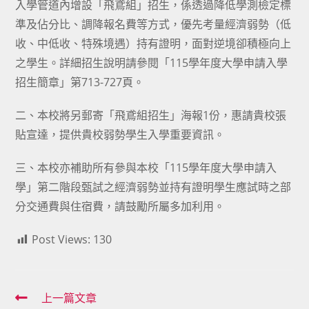
入學管道內增設「飛鳶組」招生，係透過降低學測檢定標
準及佔分比、調降報名費等方式，優先考量經濟弱勢（低
收、中低收、特殊境遇）持有證明，面對逆境卻積極向上
之學生。詳細招生說明請參閱「115學年度大學申請入學
招生簡章」第713-727頁。
二、本校將另郵寄「飛鳶組招生」海報1份，惠請貴校張
貼宣達，提供貴校弱勢學生入學重要資訊。
三、本校亦補助所有參與本校「115學年度大學申請入
學」第二階段甄試之經濟弱勢並持有證明學生應試時之部
分交通費與住宿費，請鼓勵所屬多加利用。
Post Views:
130
Read
上一篇文章