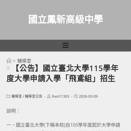
國立鳳新高級中學
>
輔導室
跳
【公告】國立臺北大學115學年
:::
轉
度大學申請入學「飛鳶組」招生
至
主
要
Post
Post
Post
輔導室
/
輔導室公告
fhsh11303
2026-03-09
category:
author:
published:
內
容
說明：
一、國立臺北大學(下稱本校)自105學年度起於大學申請