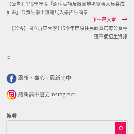
【公告】115學年度「原住民族及離島地區醫事人員養成
more
計畫」公費生學士班甄試入學招生簡章
articles
下一篇文章
【公告】國立屏東大學115學年度原住民師資培育公費專
班單獨招生資訊
:::
鳳新・奉心 - 鳳新高中
鳳新高中官方Instagram
搜尋