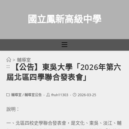
國立鳳新高級中學
>
輔導室
跳
【公告】東吳大學「2026年第六
:::
轉
屆北區四學聯合發表會」
至
主
要
Post
Post
Post
輔導室
/
輔導室公告
fhsh11303
2026-03-25
category:
author:
published:
內
容
說明：
一、北區四校史學聯合發表會，是文化、東吳、淡江、輔