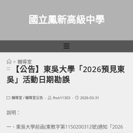
國立鳳新高級中學
>
輔導室
跳
【公告】東吳大學「2026預見東
:::
轉
吳」活動日期勘誤
至
主
要
Post
Post
Post
輔導室
/
輔導室公告
fhsh11303
2026-03-31
category:
author:
published:
內
容
說明：
一、東吳大學前函(東教字第1150200312號)通知「2026