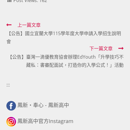
Post Views:
162
Read
上一篇文章
【公告】國立宜蘭大學115學年度大學申請入學招生說明
more
會
articles
下一篇文章
【公告】臺灣一滴優教育協會辦理EdYouth「升學技巧不
藏私：書審配面試，打造你的入學公式！」活動
:::
鳳新・奉心 - 鳳新高中
鳳新高中官方Instagram