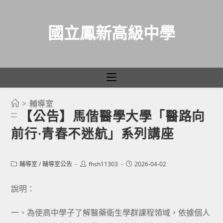
國立鳳新高級中學
>
輔導室
跳
【公告】馬偕醫學大學「醫路向
:::
轉
前行·青春不迷航」系列講座
至
主
要
Post
Post
Post
輔導室
/
輔導室公告
fhsh11303
2026-04-02
category:
author:
published:
內
容
說明：
一、為使高中學子了解醫藥衛生學群課程領域，依據個人