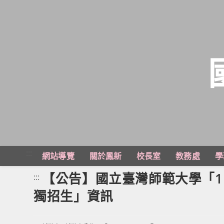
跳
轉
至
主
:::
網站導覽
關於鳳新
校長室
教務處
學
要
內
【公告】國立臺灣師範大學「1
:::
容
獨招生」資訊