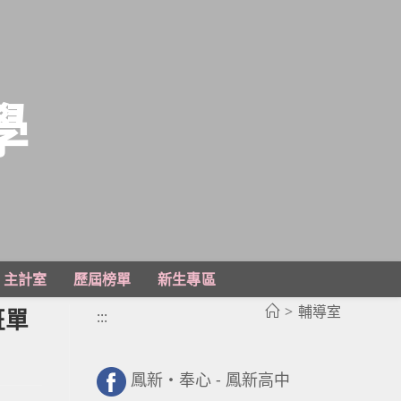
學
主計室
歷屆榜單
新生專區
>
輔導室
班單
:::
鳳新・奉心 - 鳳新高中