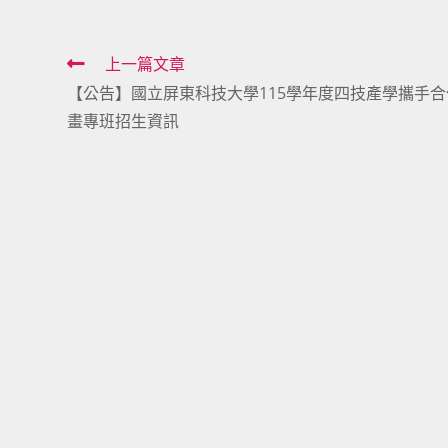
Read
上一篇文章
【公告】國立屏東科技大學115學年度四技產學攜手合
more
畫專班招生資訊
articles