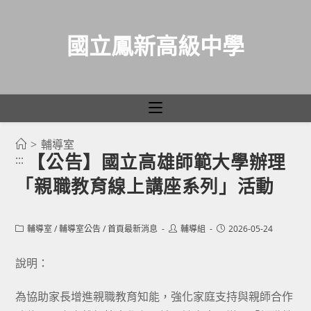
國立鳳新高級中學
>
輔導室
跳
【公告】國立高雄師範大學辦理
:::
轉
「親職教育線上講座系列」活動
至
主
要
Post
Post
Post
輔導室
/
輔導室公告
/
首頁最新消息
輔導組
2026-05-24
category:
author:
published:
內
容
說明：
為協助家長增進親職教育知能，強化家庭支持與親師合作