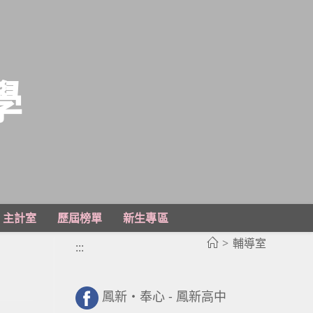
學
主計室
歷屆榜單
新生專區
>
輔導室
:::
鳳新・奉心 - 鳳新高中