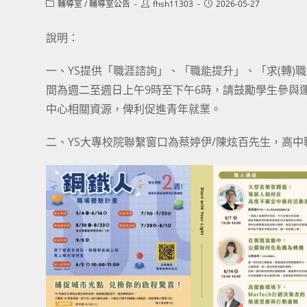
Post
Post
Post
輔導室
/
輔導室公告
fhsh11303
2026-05-27
category:
author:
published:
說明：
一、YS提供「職涯諮詢」、「職能提升」、「求(轉
間為週二至週日上午9時至下午6時，請鼓勵學生參與
中心相關資源，俾利促進青年就業。
二、YS大專校院聯繫窗口為蔡婷伊/陳炫百先生，高中職