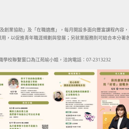
)職及創業協助」及「在職適應」，每月開設多面向豐富課程內容
運用，以促進青年職涯規劃與發展；另就業服務則可結合本分署
學校聯繫窗口為江苑瑜小姐，洽詢電話：07-2313232