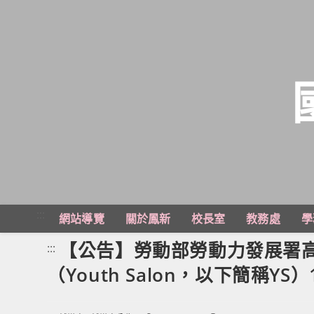
跳
轉
至
主
:::
網站導覽
關於鳳新
校長室
教務處
學
要
內
【公告】勞動部勞動力發展署
:::
容
（Youth Salon，以下簡稱YS