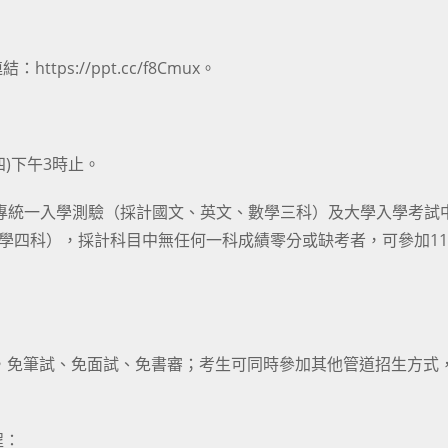
s://ppt.cc/f8Cmux。
(四)下午3時止。
技二專統一入學測驗（採計國文、英文、數學三科）及大學入學考試
數學四科），採計科目中無任何一科成績零分或缺考者，可參加11
式，免筆試、免面試、免書審；考生可同時參加其他管道招生方式
程：