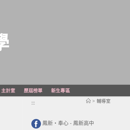
學
主計室
歷屆榜單
新生專區
>
輔導室
:::
鳳新・奉心 - 鳳新高中