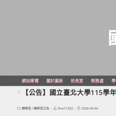
跳
轉
至
主
:::
網站導覽
關於鳳新
校長室
教務處
學
要
內
【公告】國立臺北大學115學
:::
容
Post
Post
Post
輔導室
/
輔導室公告
fhsh11303
2026-06-04
category:
author:
published: