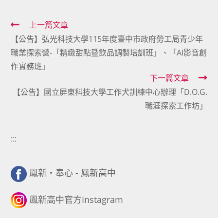
Read
上一篇文章
【公告】弘光科技大學115年度臺中市政府勞工局青少年
more
職業探索營-「精緻甜點暨飲品調製培訓班」、「AI影音創
articles
作實務班」
下一篇文章
【公告】國立屏東科技大學工作犬訓練中心辦理「D.O.G.
職涯探索工作坊」
:::
鳳新・奉心 - 鳳新高中
鳳新高中官方Instagram