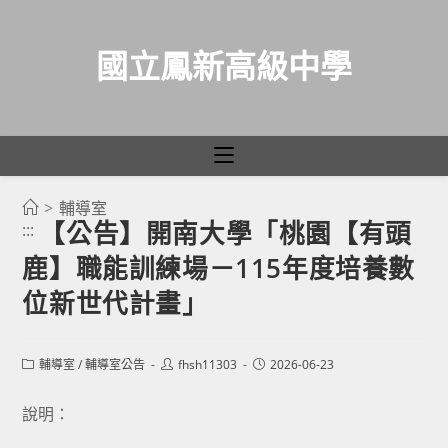
國立鳳新高級中學
>
輔導室
跳
【公告】開南大學「桃園【有頭
:::
轉
鹿】職能訓練場－115年度培養數
至
主
位新世代計畫」
要
內
Post
Post
Post
輔導室
/
輔導室公告
fhsh11303
2026-06-23
容
category:
author:
published:
說明：