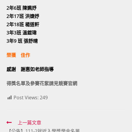
2年6班 陳姵妤
2年17班 洪婕妤
2年18班 楊道軒
3年3班 溫鎧瑋
3年9 班 張舒晴
榮獲 佳作
感謝 謝惠如老師指導
得獎名單及參賽花絮請見競賽官網
Post Views:
249
Read
上一篇文章
【公告】111-2就近入學獎學金名單