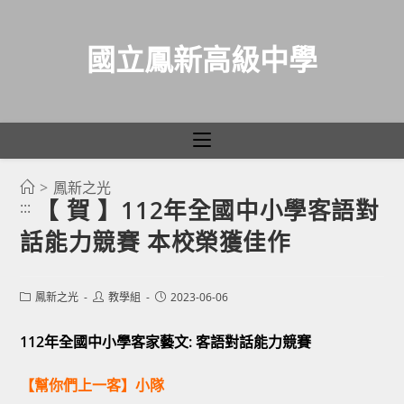
國立鳳新高級中學
>
鳳新之光
跳
【 賀 】112年全國中小學客語對
:::
轉
話能力競賽 本校榮獲佳作
至
主
要
Post
Post
Post
鳳新之光
教學組
2023-06-06
category:
author:
published:
內
容
112年全國中小學客家藝文: 客語對話能力競賽
【幫你們上一客】小隊