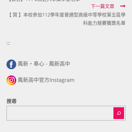
more
下一篇文章
articles
【 賀 】本校參加112學年度普通型高級中等學校第五區學
科能力競賽獲獎名單
:::
鳳新・奉心 - 鳳新高中
鳳新高中官方Instagram
搜尋