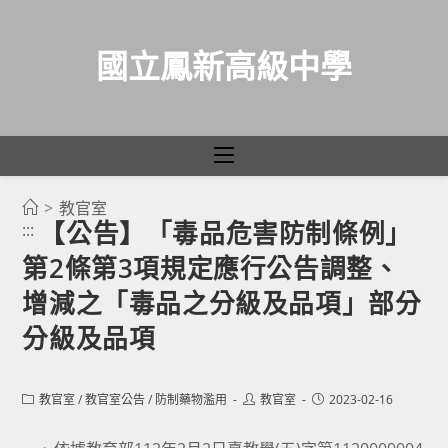
國立鳳新高級中學
>
教官室
跳
【公告】「毒品危害防制條例」
:::
轉
第2條第3項規定應行公告調整、
至
主
增減之「毒品之分級及品項」部分
要
分級及品項
內
容
Post
Post
Post
教官室
/
教官室公告
/
防制藥物濫用
教官室
2023-02-16
category:
author:
published: