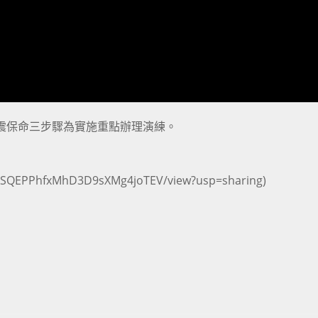
抗震保命三步驟為實施重點辦理演練。
t4bXSQEPPhfxMhD3D9sXMg4joTEV/view?usp=sharing
)