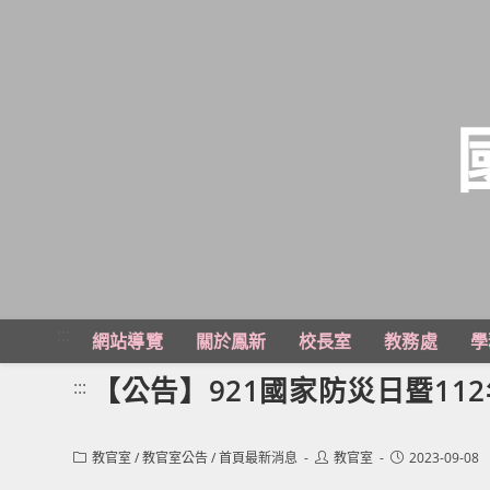
跳
轉
至
主
:::
網站導覽
關於鳳新
校長室
教務處
學
要
內
【公告】921國家防災日暨11
:::
容
Post
Post
Post
教官室
/
教官室公告
/
首頁最新消息
教官室
2023-09-08
category:
author:
published: