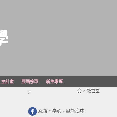
學
主計室
歷屆榜單
新生專區
>
教官室
:::
鳳新・奉心 - 鳳新高中