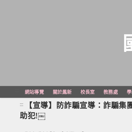
跳
轉
至
主
:::
網站導覽
關於鳳新
校長室
教務處
學
要
內
【宣導】防詐騙宣導：詐騙集團
:::
容
助犯!￼