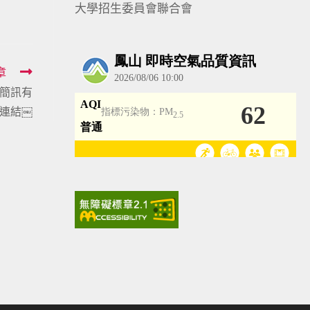
大學招生委員會聯合會
章
騙簡訊有
明連結￼