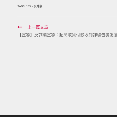
TAGS:
165、反詐騙
Read
上一篇文章
【宣導】反詐騙宣導：超商取貨付款收到詐騙包裹怎麼
more
articles