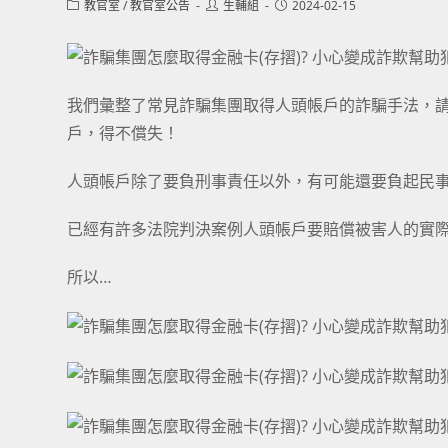
Post
Post
Post
教官室
/
教官室公告
生輔組
2024-02-15
category:
author:
published:
我們彙整了常見詐騙集團取得人頭帳戶的詐騙手法，
戶，得不償失！
人頭帳戶除了要負刑事責任以外，有可能還要負起民
已經有許多法院判決案例人頭帳戶要賠償被害人的實
所以…