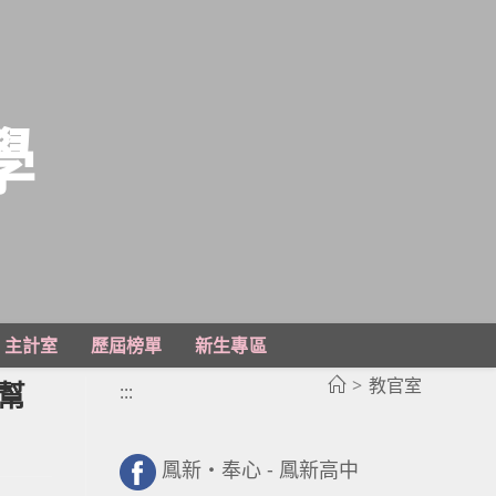
學
主計室
歷屆榜單
新生專區
>
教官室
幫
:::
鳳新・奉心 - 鳳新高中