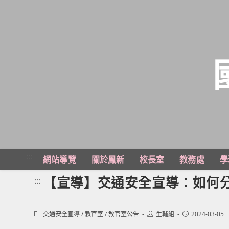
跳
轉
至
主
:::
網站導覽
關於鳳新
校長室
教務處
學
要
內
【宣導】交通安全宣導：如何
:::
容
Post
Post
Post
交通安全宣導
/
教官室
/
教官室公告
生輔組
2024-03-05
category:
author:
published: