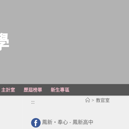
學
主計室
歷屆榜單
新生專區
>
教官室
:::
鳳新・奉心 - 鳳新高中