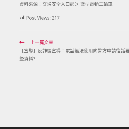
資料來源：交通安全入口網＞
微型電動二輪車
Post Views:
217
Read
上一篇文章
【宣導】反詐騙宣導：電話無法使用向警方申請復話
more
些資料?
articles