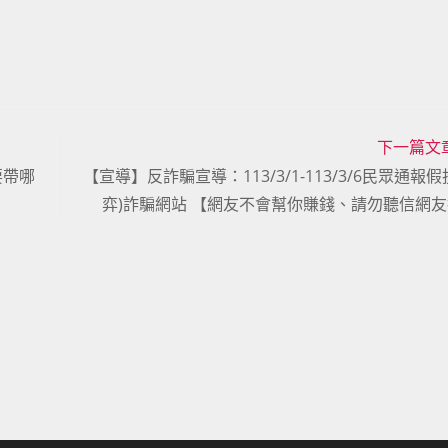
下一篇文
要帶哪
【宣導】反詐騙宣導：113/3/1-113/3/6民眾通報假
弈)詐騙網站 【網友不會幫你賺錢、請勿聽信網