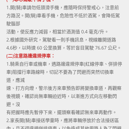
1.開(騎)車請勿低頭滑手機，應隨時保持警戒心，注意前
方路況。開(騎)車看手機，危險性不低於酒駕，會降低駕
駛腦部
活動，使反應力減弱，相當於酒測值 0.4 毫克/升。
2.根據國外研究，駕駛看一則手機訊息，視線離開道路
4.6秒，以時速 60 公里換算，等於盲目駕駛 76.67 公尺。
(二)注意路邊違規停車：
1.騎乘自行車或機車，遇路邊違規停車(紅線停車、併排停
車)阻擋行車路線時，切記不要為了閃避而突然切換車
道，應減
速、打方向燈，警示後方來車預告即將變換車道，再觀察
後視鏡，確認尚無車輛迫近時，以漸進方式向左移動閃
避。沒
有把握時應先暫停下來，擺頭察看確認無來車再動作。
2.家長開(騎)車接送學童時，應將車輛停放於合法接送區
內，且不得違規併排停車，以免造成其他用路人為了閃避