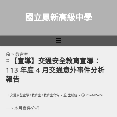
國立鳳新高級中學
>
教官室
跳
【宣導】交通安全教育宣導：
:::
轉
113 年度 4 月交通意外事件分析
至
主
報告
要
內
Post
Post
Post
交通安全宣導
/
教官室
/
教官室公告
生輔組
2024-05-29
容
category:
author:
published:
一、本月案件分析