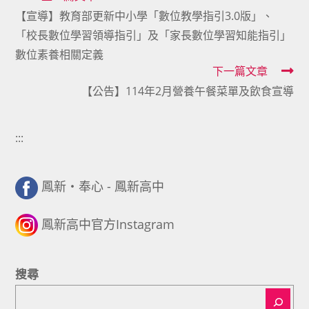
【宣導】教育部更新中小學「數位教學指引3.0版」、
more
「校長數位學習領導指引」及「家長數位學習知能指引」
articles
數位素養相關定義
下一篇文章
【公告】114年2月營養午餐菜單及飲食宣導
:::
鳳新・奉心 - 鳳新高中
鳳新高中官方Instagram
搜尋