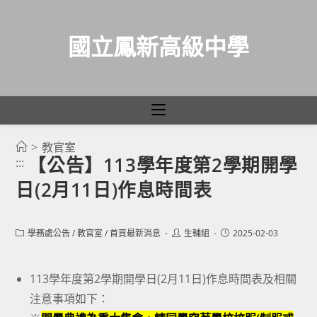
國立鳳新高級中學
>
教官室
跳
【公告】113學年度第2學期開學
:::
轉
日(2月11日)作息時間表
至
主
要
Post
Post
Post
學務處公告
/
教官室
/
首頁最新消息
生輔組
2025-02-03
category:
author:
published:
內
容
113學年度第2學期開學日(2月11日)作息時間表及相關
注意事項如下：