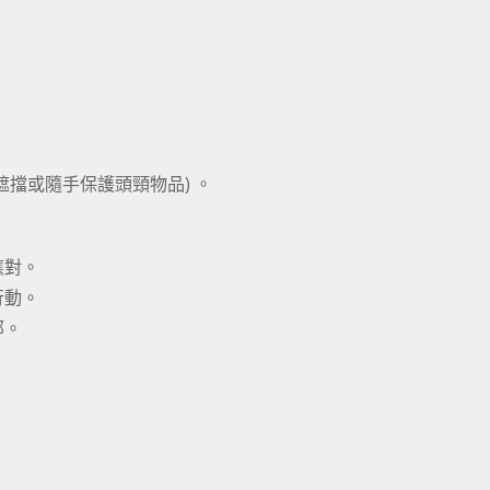
遮擋或隨手保護頭頸物品) 。
應對。
行動。
部。