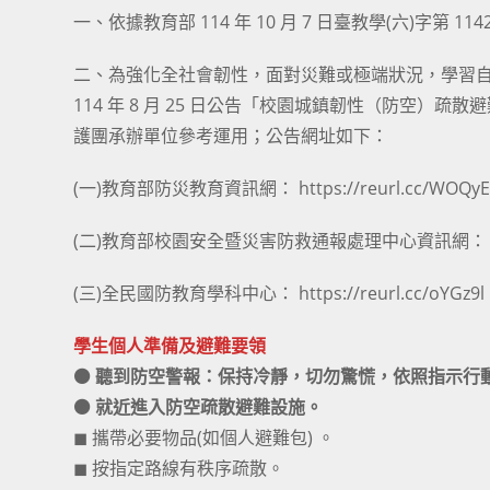
一、依據教育部 114 年 10 月 7 日臺教學(六)字第 114
二、為強化全社會韌性，面對災難或極端狀況，學習
114 年 8 月 25 日公告「校園城鎮韌性（防空）
護團承辦單位參考運用；公告網址如下：
(一)教育部防災教育資訊網：
https://reurl.cc/WOQy
(二)教育部校園安全暨災害防救通報處理中心資訊網
(三)全民國防教育學科中心：
https://reurl.cc/oYGz9l
學生個人準備及避難要領
⚫ 聽到防空警報：保持冷靜，切勿驚慌，依照指示行
⚫ 就近進入防空疏散避難設施。
◼ 攜帶必要物品(如個人避難包) 。
◼ 按指定路線有秩序疏散。