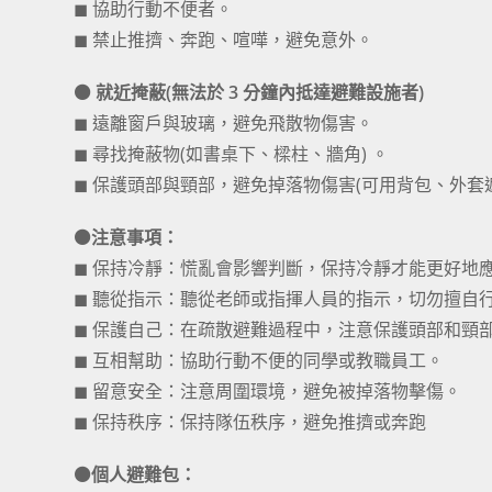
◼ 協助行動不便者。
◼ 禁止推擠、奔跑、喧嘩，避免意外。
⚫ 就近掩蔽(無法於 3 分鐘內抵達避難設施者)
◼ 遠離窗戶與玻璃，避免飛散物傷害。
◼ 尋找掩蔽物(如書桌下、樑柱、牆角) 。
◼ 保護頭部與頸部，避免掉落物傷害(可用背包、外套
⚫注意事項：
◼ 保持冷靜：慌亂會影響判斷，保持冷靜才能更好地
◼ 聽從指示：聽從老師或指揮人員的指示，切勿擅自
◼ 保護自己：在疏散避難過程中，注意保護頭部和頸
◼ 互相幫助：協助行動不便的同學或教職員工。
◼ 留意安全：注意周圍環境，避免被掉落物擊傷。
◼ 保持秩序：保持隊伍秩序，避免推擠或奔跑
⚫個人避難包：