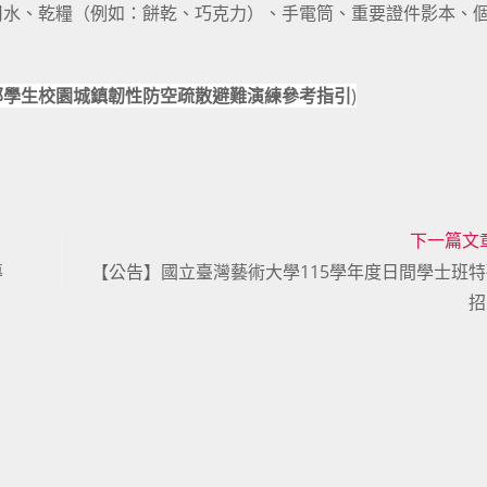
用水、乾糧（例如：餅乾、巧克力）、手電筒、重要證件影本、
部學生校園城鎮韌性防空疏散避難演練參考指引
)
下一篇文
導
【公告】國立臺灣藝術大學115學年度日間學士班
招