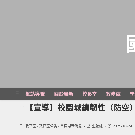
跳
轉
至
主
:::
網站導覽
關於鳳新
校長室
教務處
學
要
內
【宣導】校園城鎮韌性（防空
:::
容
Post
Post
Post
教官室
/
教官室公告
/
首頁最新消息
生輔組
2025-10-29
category:
author:
published: