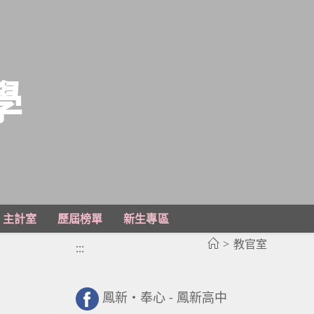
學
主計室
歷屆榜單
新生專區
>
教官室
:::
鳳新・奉心 - 鳳新高中