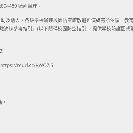
2804489 號函辦理。
自助及助人，各級學校辦理校園防空疏散避難演練有所依循，教
疏散避難演練參考指引」(以下簡稱校園防空指引)，提供學校防護團或
EZ
：
https://reurl.cc/VWO7j5
動。