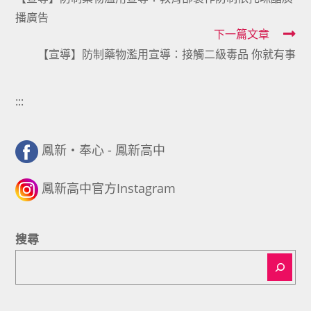
more
播廣告
articles
下一篇文章
【宣導】防制藥物濫用宣導：接觸二級毒品 你就有事
:::
鳳新・奉心 - 鳳新高中
鳳新高中官方Instagram
搜尋