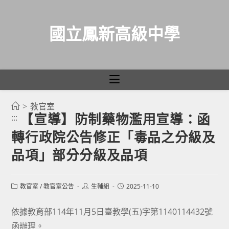
國立鳳新高級中學
>
教官室
跳
【宣導】防制藥物濫用宣導：函
:::
轉
轉行政院公告修正「毒品之分級及
至
主
品項」部分分級及品項
要
內
Post
Post
Post
教官室
/
教官室公告
生輔組
2025-11-10
容
category:
author:
published:
依據教育部114年11月5日臺教學(五)字第1140114432號
函辦理。