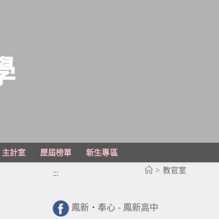
學
主計室
歷屆榜單
新生專區
>
教官室
:::
鳳新・奉心 - 鳳新高中