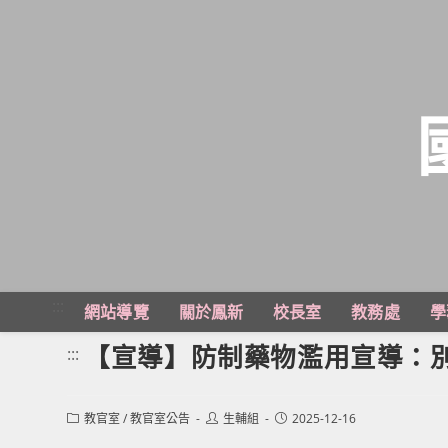
跳
轉
至
主
:::
網站導覽
關於鳳新
校長室
教務處
學
要
內
【宣導】防制藥物濫用宣導：
:::
容
Post
Post
Post
教官室
/
教官室公告
生輔組
2025-12-16
category:
author:
published: