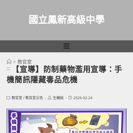
國立鳳新高級中學
>
教官室
跳
【宣導】防制藥物濫用宣導：手
:::
轉
機簡訊隱藏毒品危機
至
主
要
Post
Post
Post
教官室
/
教官室公告
生輔組
2026-02-24
category:
author:
published:
內
容