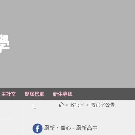
學
主計室
歷屆榜單
新生專區
>
教官室
>
教官室公告
:::
鳳新・奉心 - 鳳新高中