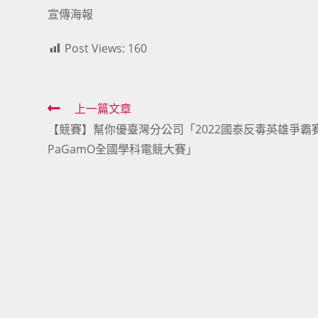
宣傳海報
Post Views:
160
Read
上一篇文章
【競賽】幫你優臺灣分公司「2022國泰反毒英雄爭霸
more
PaGamO全國學科電競大賽」
articles