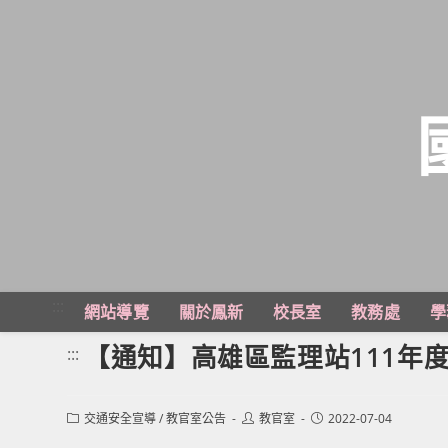
跳
轉
至
主
:::
網站導覽
關於鳳新
校長室
教務處
學
要
內
【通知】高雄區監理站111年
:::
容
Post
Post
Post
交通安全宣導
/
教官室公告
教官室
2022-07-04
category:
author:
published: