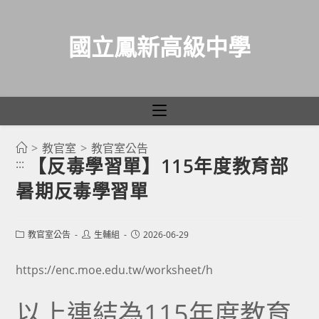
國立鳳新高級中學
>
教官室
>
教官室公告
跳
【反毒學習單】115年度教育部
:::
轉
暑期反毒學習單
至
主
要
Post
Post
Post
教官室公告
生輔組
2026-06-29
category:
author:
published:
內
容
https://enc.moe.edu.tw/worksheet/h
以上連結為115年度教育