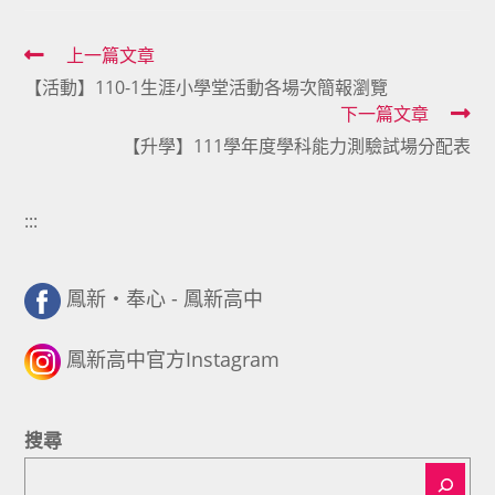
Read
上一篇文章
【活動】110-1生涯小學堂活動各場次簡報瀏覽
more
下一篇文章
articles
【升學】111學年度學科能力測驗試場分配表
:::
鳳新・奉心 - 鳳新高中
鳳新高中官方Instagram
搜尋