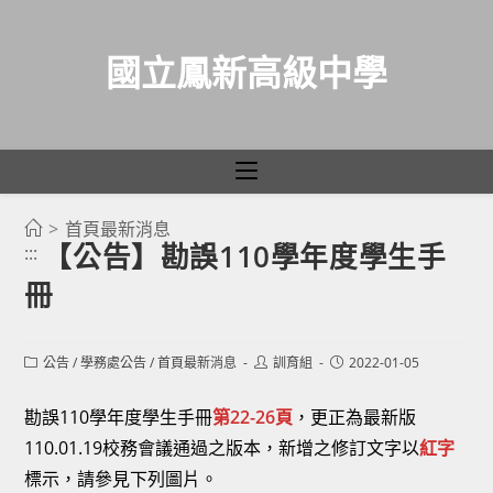
國立鳳新高級中學
>
首頁最新消息
跳
【公告】勘誤110學年度學生手
:::
轉
冊
至
主
要
Post
Post
Post
公告
/
學務處公告
/
首頁最新消息
訓育組
2022-01-05
category:
author:
published:
內
容
勘誤110學年度學生手冊
第22-26頁
，更正為最新版
110.01.19校務會議通過之版本，新增之修訂文字以
紅字
標示，請參見下列圖片。