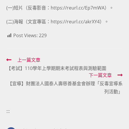
(一)短片（反毒影音：
https://reurl.cc/Ep7mWA
）。
(二)海報（文宣專區：
https://reurl.cc/akrXY4
）。
Post Views:
229
Read
上一篇文章
【考試】110學年上學期期末考試程表與測驗範圍
more
下一篇文章
articles
【宣導】財團法人國泰人壽慈善基金會辦理「反毒宣導系
列活動」
:::