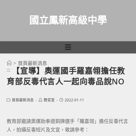
國立鳳新高級中學
>
首頁最新消息
跳
【宣導】奧運國手羅嘉翎擔任教
:::
轉
育部反毒代言人一起向毒品說NO
至
主
要
Post
Post
Post
首頁最新消息
教官室
2022-01-11
category:
author:
published:
內
容
教育部邀請奧運跆拳道銅牌選手「羅嘉翎」擔任反毒代言
人，拍攝反毒短片及文宣，敬請參考：