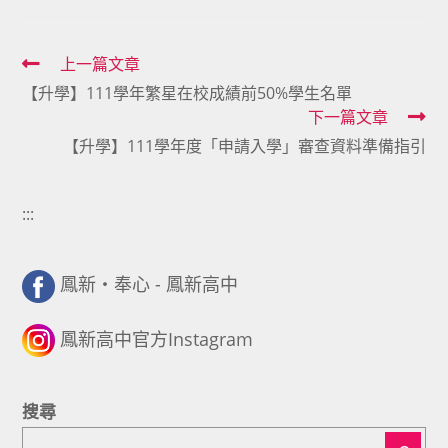
Read
上一篇文章
【升學】111學年繁星在校成績前50%學生名單
more
下一篇文章
articles
【升學】111學年度「申請入學」審查資料準備指引
:::
鳳新・奉心 - 鳳新高中
鳳新高中官方Instagram
搜尋