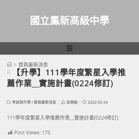
國立鳳新高級中學
>
首頁最新消息
跳
【升學】111學年度繁星入學推
:::
轉
薦作業__實施計畫(0224修訂)
至
主
要
Post
Post
Post
考試與升學
/
首頁最新消息
註冊組
2022-02-24
category:
author:
published:
內
容
111學年度繁星入學推薦作業__實施計畫(0224修訂)
Post Views:
175