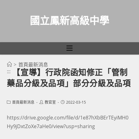
國立鳳新高級中學
>
首頁最新消息
跳
【宣導】行政院函知修正「管制
:::
轉
藥品分級及品項」部分分級及品項
至
主
要
Post
Post
Post
首頁最新消息
教官室
2022-03-15
category:
author:
published:
內
容
https://drive.google.com/file/d/1e87hXbBErTEyiMH0
Hy9jDxtZoXe7aHe0/view?usp=sharing