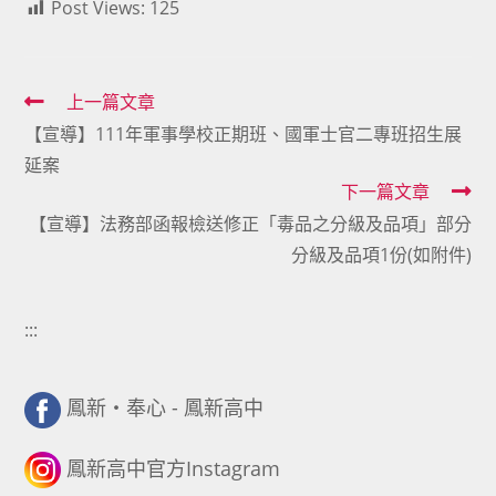
Post Views:
125
Read
上一篇文章
【宣導】111年軍事學校正期班、國軍士官二專班招生展
more
延案
articles
下一篇文章
【宣導】法務部函報檢送修正「毒品之分級及品項」部分
分級及品項1份(如附件)
:::
鳳新・奉心 - 鳳新高中
鳳新高中官方Instagram