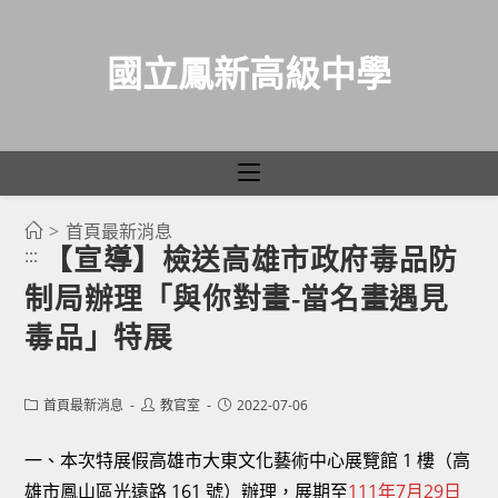
國立鳳新高級中學
>
首頁最新消息
跳
【宣導】檢送高雄市政府毒品防
:::
轉
制局辦理「與你對畫-當名畫遇見
至
主
毒品」特展
要
內
Post
Post
Post
首頁最新消息
教官室
2022-07-06
容
category:
author:
published:
一、本次特展假高雄市大東文化藝術中心展覽館 1 樓（高
雄市鳳山區光遠路 161 號）辦理，展期至
111年7月29日