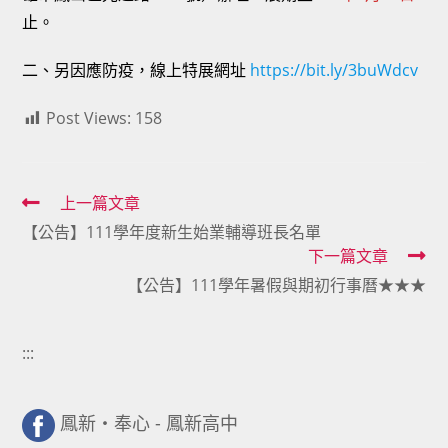
止。
二、另因應防疫，線上特展網址
https://bit.ly/3buWdcv
Post Views:
158
Read
上一篇文章
【公告】111學年度新生始業輔導班長名單
more
下一篇文章
articles
【公告】111學年暑假與期初行事曆★★★
:::
鳳新・奉心 - 鳳新高中