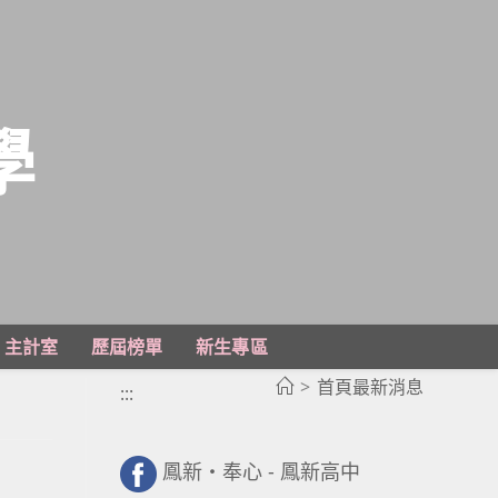
學
主計室
歷屆榜單
新生專區
>
首頁最新消息
:::
鳳新・奉心 - 鳳新高中