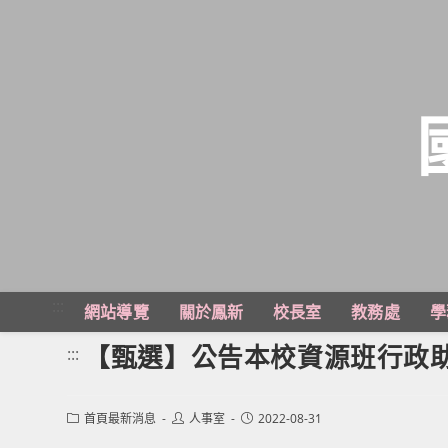
跳
轉
至
主
:::
網站導覽
關於鳳新
校長室
教務處
學
要
內
【甄選】公告本校資源班行政
:::
容
Post
Post
Post
首頁最新消息
人事室
2022-08-31
category:
author:
published: