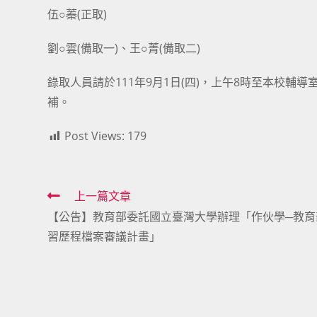
伍○蓁(正取)
劉○雲(備取一)、王○菁(備取二)
錄取人員請於111年9月1日(四)，上午8時至本校
補。
Post Views:
179
Read
上一篇文章
【公告】教育部委託國立臺灣大學辦理「作伙學─教育
more
習歷程檔案審議計畫」
articles