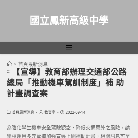
國立鳳新高級中學
>
首頁最新消息
跳
【宣導】教育部辦理交通部公路
:::
轉
總局「推動機車駕訓制度」補 助
至
主
計畫調查案
要
內
Post
Post
Post
首頁最新消息
教官室
2022-09-14
容
category:
author:
published:
為強化學生機車安全駕駛觀念，降低交通意外之風險，請
學校運用多元管道加強宣導上開補助計畫，相關訊息可至