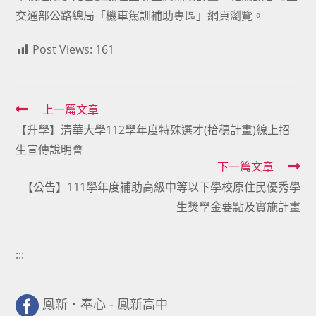
交通部公路總局「機車駕訓補助專區」網頁瀏覽。
Post Views:
161
Read
上一篇文章
【升學】清華大學112學年度特殊選才(拾穗計畫)線上招
more
生宣傳說明會
articles
下一篇文章
【公告】111學年度補助高級中等以下學校原住民優秀學
生獎學金要點及實施計畫
:::
鳳新・奉心 - 鳳新高中